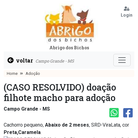
Login
Abrigo dos Bichos
voltar
Campo Grande - MS
Home
Adoção
(CASO RESOLVIDO) doação
filhote macho para adoção
Campo Grande - MS
Cachorro pequeno,
Abaixo de 2 meses
, SRD-ViraLata, cor
Preta,Caramela
.