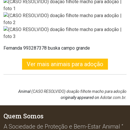
Fernanda 993287378 buska campo grande
Ver mais animais para adoção
Animal
(CASO RESOLVIDO) doação filhote macho para adoção
originally appeared on
Adotar.com.br
.
Quem Somos
A Sociedade de Proteção e Bem-Estar Animal “