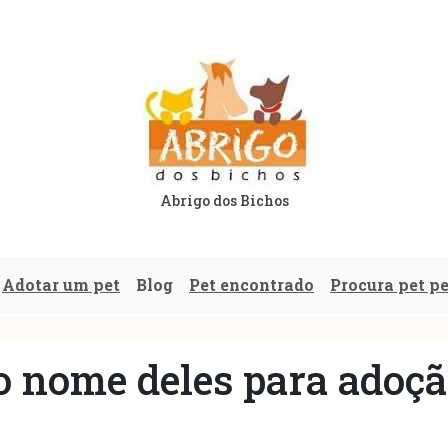
Abrigo dos Bichos
Adotar um pet
Blog
Pet encontrado
Procura pet p
o nome deles para adoç