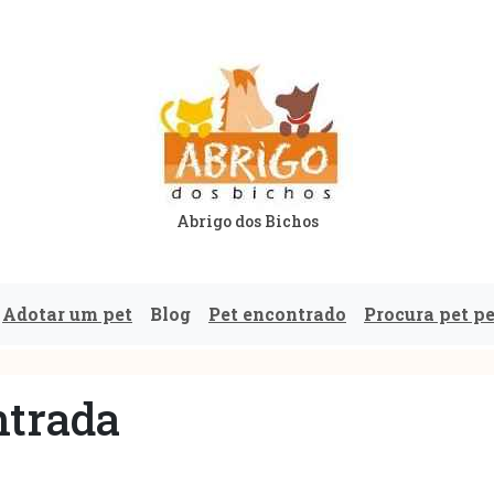
Abrigo dos Bichos
Adotar um pet
Blog
Pet encontrado
Procura pet p
trada