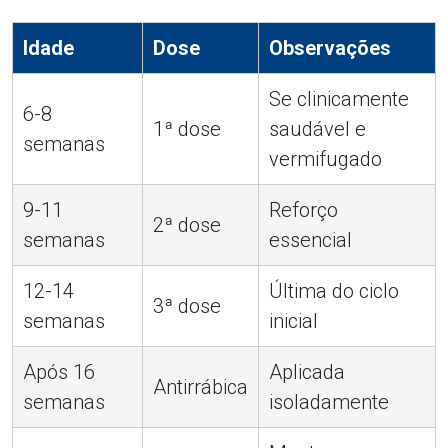
Idade
Dose
Observações
Se clinicamente
6-8
1ª dose
saudável e
semanas
vermifugado
9-11
Reforço
2ª dose
semanas
essencial
12-14
Última do ciclo
3ª dose
semanas
inicial
Após 16
Aplicada
Antirrábica
semanas
isoladamente