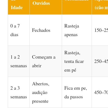
Ouvidos
Idade
(cão 
0 a 7
Rasteja
Fechados
150–25
dias
apenas
Rasteja,
1 a 2
Começam a
tenta ficar
250–45
semanas
abrir
em pé
Abertos,
2 a 3
Fica em pe,
audição
450–70
semanas
da passos
presente