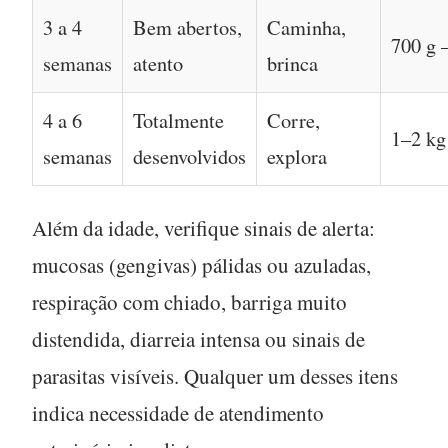
3 a 4
Bem abertos,
Caminha,
700 g 
semanas
atento
brinca
4 a 6
Totalmente
Corre,
1–2 kg
semanas
desenvolvidos
explora
Além da idade, verifique sinais de alerta:
mucosas (gengivas) pálidas ou azuladas
,
respiração com chiado, barriga muito
distendida, diarreia intensa ou sinais de
parasitas visíveis. Qualquer um desses itens
indica necessidade de atendimento