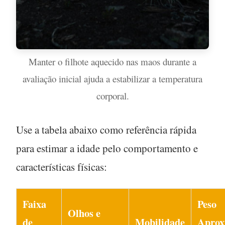
Manter o filhote aquecido nas maos durante a
avaliação inicial ajuda a estabilizar a temperatura
corporal.
Use a tabela abaixo como referência rápida
para estimar a idade pelo comportamento e
características físicas:
Faixa
Peso
Olhos e
de
Mobilidade
Aprox