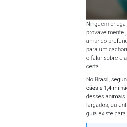
Ninguém chega a
provavelmente j
amando profunda
para um cachorr
e falar sobre e
certa.
No Brasil, segu
cães e 1,4 milh
desses animais 
largados, ou en
guia existe para