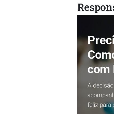
Respon
Prec
Como
com 
A decisão 
acompanha
feliz para