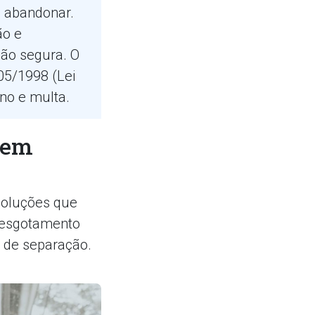
e abandonar.
ão e
ão segura. O
605/1998 (Lei
no e multa.
dem
 soluções que
 esgotamento
 de separação.