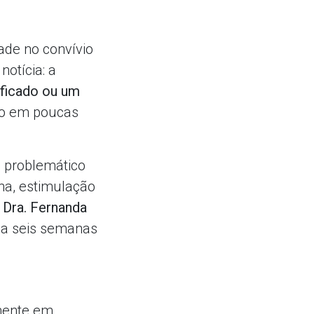
dade no convívio
otícia: a
ificado ou um
ão em poucas
 problemático
ina, estimulação
a
Dra. Fernanda
 a seis semanas
mente em