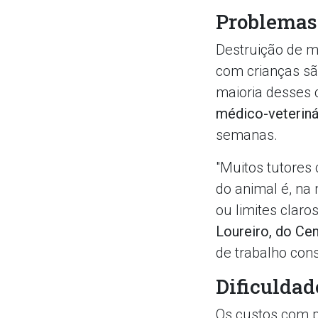
Problemas
Destruição de mó
com crianças sã
maioria desses
médico-veteriná
semanas.
"Muitos tutores
do animal é, na 
ou limites claro
Loureiro, do Cen
de trabalho cons
Dificuldad
Os custos com p