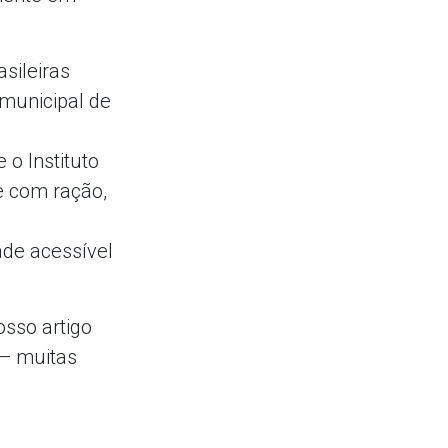
sileiras
municipal de
o Instituto
e com ração,
de acessível
osso artigo
— muitas