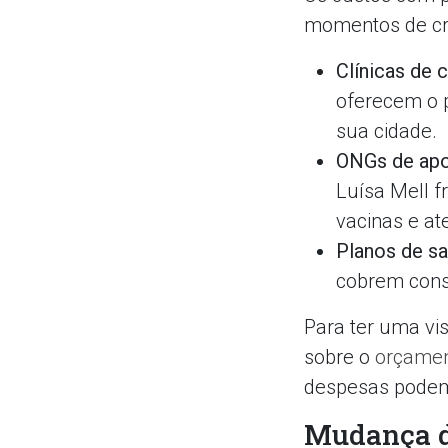
momentos de cris
Clínicas de c
oferecem o 
sua cidade.
ONGs de apoi
Luísa Mell f
vacinas e at
Planos de s
cobrem cons
Para ter uma vis
sobre o
orçamen
despesas podem
Mudança d