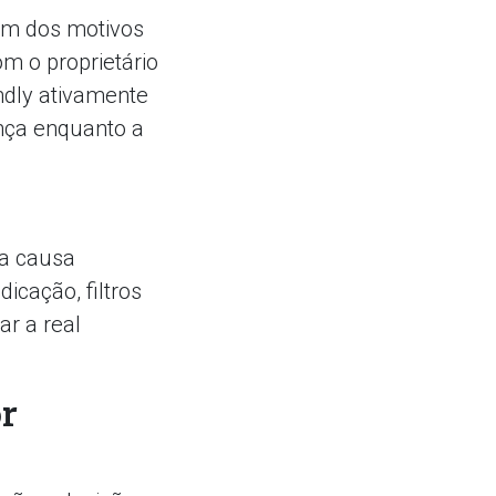
um dos motivos
m o proprietário
ndly ativamente
ança enquanto a
ra causa
icação, filtros
ar a real
r