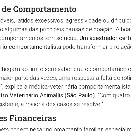
 de Comportamento
veis, latidos excessivos, agressividade ou dificul
o algumas das principais causas de doação. A boa n
 comportamentos tem solução.
Um adestrador cert
rio comportamentalista
pode transformar a relaç
 chegam ao limite sem saber que o comportamento
maior parte das vezes, uma resposta a falta de rot
s", explica a médica-veterinária comportamentalist
tro Veterinário Animallis (São Paulo)
. "Com quatro
istente, a maioria dos casos se resolve."
es Financeiras
ets podem pesar no orçamento familiar, especial