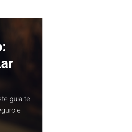
:
ar
te guia te
eguro e